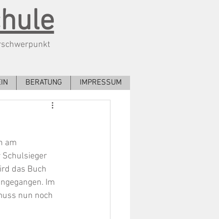
chule
rschwerpunkt
IN
BERATUNG
IMPRESSUM
n am 
 Schulsieger 
wird das Buch 
ingegangen. Im 
 muss nun noch 