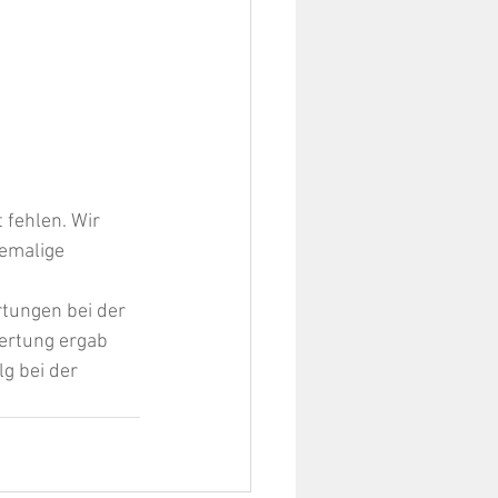
 fehlen. Wir 
emalige 
tungen bei der 
ertung ergab 
g bei der 