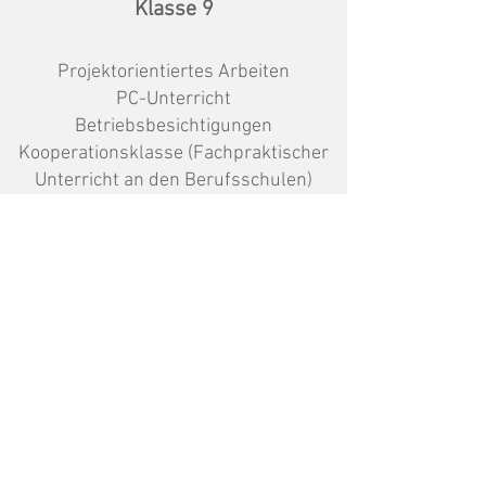
Klasse 9
Projektorientiertes Arbeiten
PC-Unterricht
Betriebsbesichtigungen
Kooperationsklasse (Fachpraktischer
Unterricht an den Berufsschulen)
Einwöchiges Block- mit
anschließendem Tagespraktikum
Integrationsmanagement (in
Verantwortung der Schulsozialarbeit)
- Lebensordner
- Bewerbergespräche
- Begleitung des Tagespraktikums
Projektarbeit & Projektprüfung