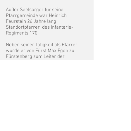
Außer Seelsorger für seine
Pfarrgemeinde war Heinrich
Feurstein 26 Jahre lang
Standortpfarrer des Infanterie-
Regiments 170.
Neben seiner Tätigkeit als Pfarrer
wurde er von Fürst Max Egon zu
Fürstenberg zum Leiter der
Gemäldegalerie in Donaueschingen
berufen. In dieser Eigenschaft betrieb
er wissenschaftliche
Forschungsarbeit und entwickelte sich
zu einer Autorität im Bereich
heimatlicher Geschichte und Kunst,
was sich in zahlreichen
Veröffentlichungen widerspiegelte.
Besonders beschäftigte sich Heinrich
Feurstein mit dem Leben und Werk
von Matthias Grünewald.