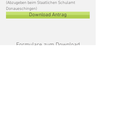
(Abzugeben beim Staatlichen Schulamt
Donaueschingen)
Download Antrag
Formulare zum Download
Flyer zum Sonderpädagogischen Dienst
der HFS
​(Informationen zum Sonderpädagogischen Dienst
der HFS)
Download Flyer
Leitfaden für Schulen
(Allgemeine Informationen zum
Sonderpädagogischen Dienst durch das
Staatliche Schulamt Donaueschingen)
Download Leitfaden