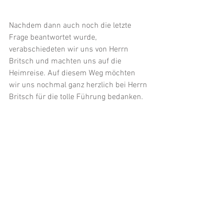
Nachdem dann auch noch die letzte 
Frage beantwortet wurde, 
verabschiedeten wir uns von Herrn 
Britsch und machten uns auf die 
Heimreise. Auf diesem Weg möchten 
wir uns nochmal ganz herzlich bei Herrn 
Britsch für die tolle Führung bedanken. 
Sie haben das sehr lebendig, 
authentisch und wunderbar 
anschaulich durchgeführt. Wir haben 
nochmal viele interessante 
Informationen erhalten und konnten uns 
dadurch ein bisschen mehr in die Zeit 
von damals hineinversetzen.
Hiermit sprechen wir auch eine klare 
Empfehlung aus, das Schulmuseum in 