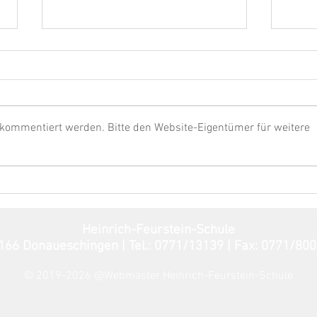
 kommentiert werden. Bitte den Website-Eigentümer für weitere
Sponsorenlauf Klasse 7
Awar
Absch
Heinrich-Feurstein-Schule
8166 Donaueschingen | Tel.: 0771/13139 | Fax: 07
© 2019-2026 @Webmaster Heinrich-Feurstein-Schule