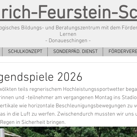
rich-Feurstein-S
gisches Bildungs- und Beratungszentrum mit dem Förde
Lernen
- Donaueschingen -
SCHULKONZEPT
SONDERPÄD. DIENST
FÖRDERVERE
gendspiele 2026
lkten teils regnerischem Hochleistungssportwetter bega
nnen und -teilnehmer am vergangenen Montag ins Stadion
 vertikale wie horizontale Beschleunigungsbewegungen zu v
as in die Luft zu werfen. Zwischendurch mussten wir uns 
egen in Sicherheit bringen. 