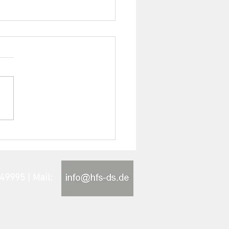
dverleihung bei der
lussfeier der 9. Klasse
71/80049995 | Mail: