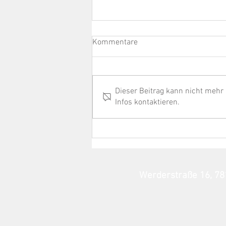
Kommentare
Dieser Beitrag kann nicht mehr
Infos kontaktieren.
The Show Must Go On - Die
Abschiedsfeier von Thomas
Sauter
Werderstraße 16, 7