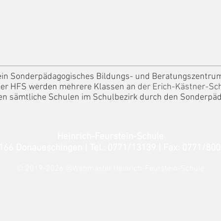
t ein Sonderpädagogisches Bildungs- und Beratungszentr
der HFS werden mehrere Klassen an
der Erich-Kästner-Sc
den sämtliche Schulen im Schulbezirk durch den Sonderpäd
Heinrich-Feurstein-Schule
8166 Donaueschingen | Tel.: 0771/13139 | Fax: 07
© 2019-2026 @Webmaster Heinrich-Feurstein-Schule