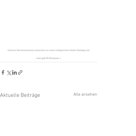
Unseren Herzensvereinen wünschen wir einen erfolgreichen letzten Spieltag und 
eine gute Winterpause ;)
Alle ansehen
Aktuelle Beiträge